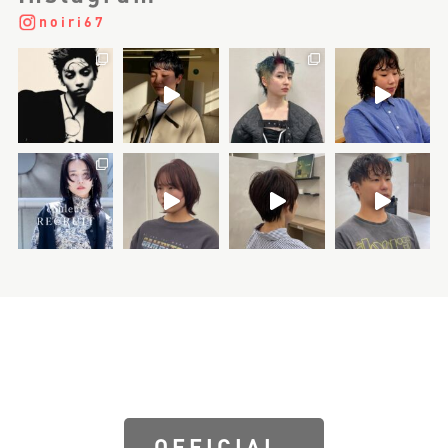
2021.12.23
クロストーク「それぞれの良さが輝くサ
ロンにするために」を更新しました
noiri67
2021.12.23
インタビュー「川島 芳」を更新しました
2021.12.23
インタビュー「Sayaka」を更新しました
2021.12.23
インタビュー「田中 恭子」を更新しまし
た
OFFICIAL