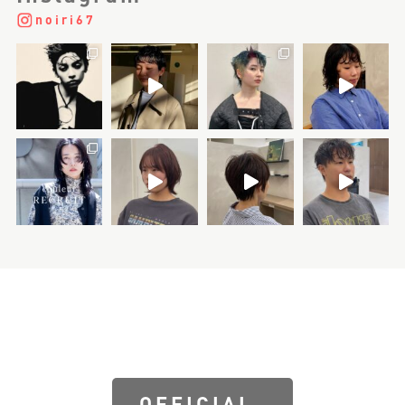
2021.12.23
クロストーク「それぞれの良さが輝くサ
ロンにするために」を更新しました
noiri67
2021.12.23
インタビュー「川島 芳」を更新しました
2021.12.23
インタビュー「Sayaka」を更新しました
2021.12.23
インタビュー「田中 恭子」を更新しまし
た
OFFICIAL